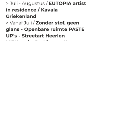
> Juli - Augustus /
EUTOPIA artist
in residence / Kavala
Griekenland
> Vanaf Juli /
Zonder stof, geen
glans - Openbare ruimte PASTE
UP's - Streetart
Heerlen
MIJNstad + De Nieuwe Nor
2025
> April /
See Buy Art > online
gallery
> Juli /
Art poster No weapon
World > Vrijpaleis Amsterdam
> Augustus - September
/
Adopteer een etalage > Heerlen
> September /
De nacht van
Strijp-S > Eindhoven
> Oktober /
Maastricht Gallery