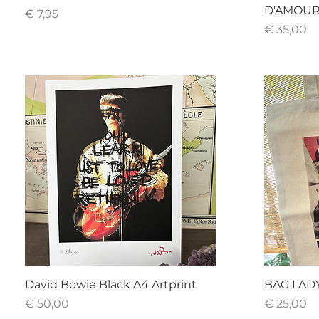
D'AMOU
Prijs
€ 7,95
Prijs
€ 35,00
David Bowie Black A4 Artprint
BAG LAD
Prijs
Prijs
€ 50,00
€ 25,00