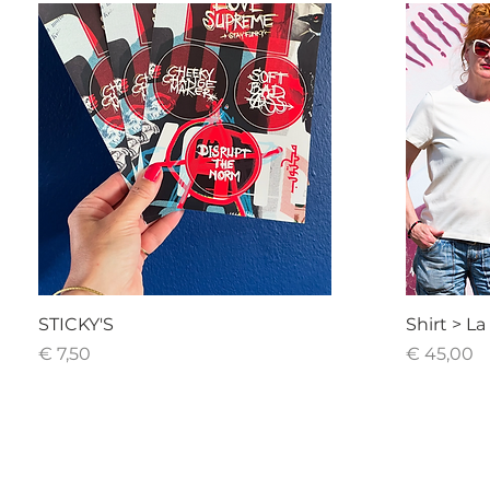
STICKY'S
Shirt > La
Prijs
Prijs
€ 7,50
€ 45,00