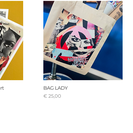
rt
BAG LADY
Prijs
€ 25,00