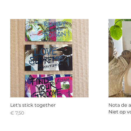
Let's stick together
Nota de 
Niet op v
Prijs
€ 7,50