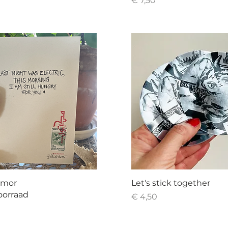
€ 7,50
amor
Let's stick together
oorraad
Prijs
€ 4,50